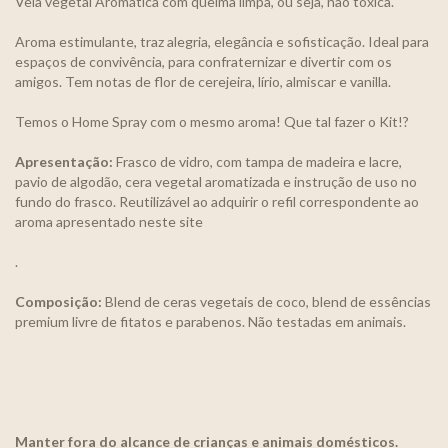
Vela vegetal Aromática com queima limpa, ou seja, não tóxica.
Aroma estimulante, traz alegria, elegância e sofisticação. Ideal para
espaços de convivência, para confraternizar e divertir com os
amigos. Tem notas de flor de cerejeira, lírio, almiscar e vanilla.
Temos o Home Spray com o mesmo aroma! Que tal fazer o Kit!?
Apresentação:
Frasco de vidro, com tampa de madeira e lacre,
pavio de algodão, cera vegetal aromatizada e instrução de uso no
fundo do frasco. Reutilizável ao adquirir o refil correspondente ao
aroma apresentado neste site
.
Composição:
Blend de ceras vegetais de coco, blend de essências
premium livre de fitatos e parabenos. Não testadas em animais.
Manter fora do alcance de crianças e animais domésticos.