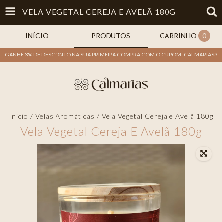
VELA VEGETAL CEREJA E AVELÃ 180G
INÍCIO
PRODUTOS
CARRINHO
0
GANHE 3% DE DESCONTO NA SUA PRIMEIRA COMPRA COM O CUPOM: CALMARIAS3
Início
/
Velas Aromáticas
/
Vela Vegetal Cereja e Avelã 180g
Vela Vegetal Cereja E Avelã 180g