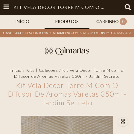
KIT VELA DECOR TORRE M COM O DIFUSOR DE AROMAS VARETAS 350ML - JARDIM SECRETO
INÍCIO
PRODUTOS
CARRINHO
0
GANHE 3% DE DESCONTO NA SUA PRIMEIRA COMPRA COM O CUPOM: CALMARIAS3
Início
/
Kits | Coleções
/
Kit Vela Decor Torre M com o
Difusor de Aromas Varetas 350ml - Jardim Secreto
Kit Vela Decor Torre M Com O
Difusor De Aromas Varetas 350ml -
Jardim Secreto