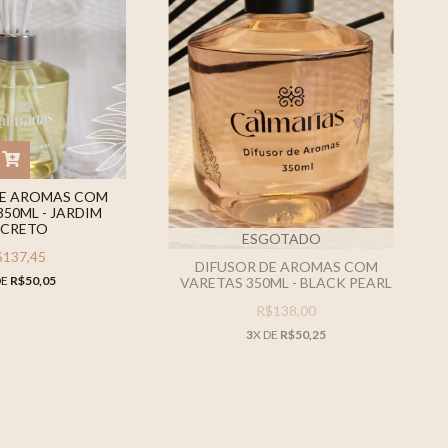
DE AROMAS COM
350ML - JARDIM
ECRETO
ESGOTADO
$137,45
DIFUSOR DE AROMAS COM
DE
R$50,05
VARETAS 350ML - BLACK PEARL
R$138,00
3
X DE
R$50,25