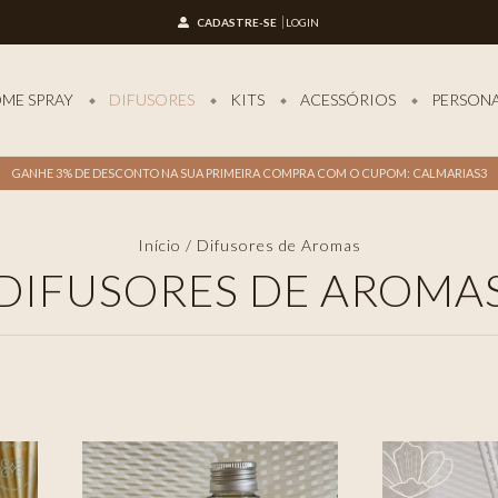
CADASTRE-SE
LOGIN
ME SPRAY
DIFUSORES
KITS
ACESSÓRIOS
PERSON
GANHE 3% DE DESCONTO NA SUA PRIMEIRA COMPRA COM O CUPOM: CALMARIAS3
Início
/
Difusores de Aromas
DIFUSORES DE AROMA