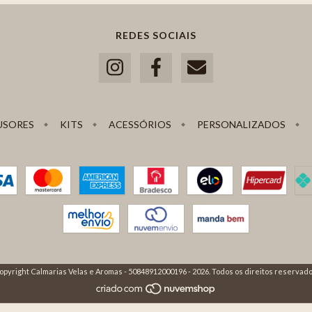
REDES SOCIAIS
USORES
KITS
ACESSÓRIOS
PERSONALIZADOS
opyright Calmarias Velas e Aromas - 50848912000196 - 2026. Todos os direitos reservado