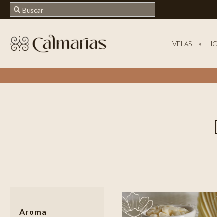
VELAS
HO
Aroma