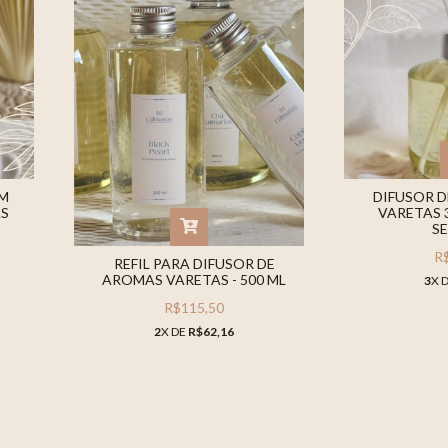
EM
DIFUSOR 
AS
VARETAS 
S
R
REFIL PARA DIFUSOR DE
AROMAS VARETAS - 500 ML
3
X 
R$115,50
2
X DE
R$62,16